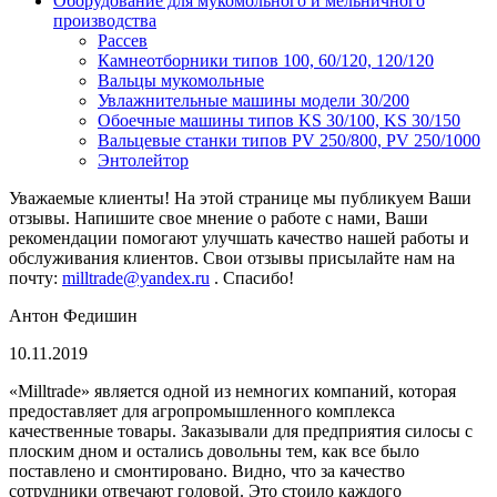
Оборудование для мукомольного и мельничного
производства
Рассев
Камнеотборники типов 100, 60/120, 120/120
Вальцы мукомольные
Увлажнительные машины модели 30/200
Обоечные машины типов KS 30/100, KS 30/150
Вальцевые станки типов PV 250/800, PV 250/1000
Энтолейтор
Уважаемые клиенты! На этой странице мы публикуем Ваши
отзывы. Напишите свое мнение о работе с нами, Ваши
рекомендации помогают улучшать качество нашей работы и
обслуживания клиентов. Свои отзывы присылайте нам на
почту:
milltrade@yandex.ru
. Спасибо!
Антон Федишин
10.11.2019
«Milltrade» является одной из немногих компаний, которая
предоставляет для агропромышленного комплекса
качественные товары. Заказывали для предприятия силосы с
плоским дном и остались довольны тем, как все было
поставлено и смонтировано. Видно, что за качество
сотрудники отвечают головой. Это стоило каждого