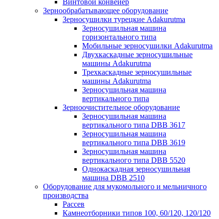
Винтовой конвейер
Зернообрабатывающее оборудование
Зерносушилки турецкие Adakurutma
Зерносушильная машина
горизонтального типа
Мобильные зерносушилки Adakurutma
Двухкаскадные зерносушильные
машины Adakurutma
Трехкаскадные зерносушильные
машины Adakurutma
Зерносушильная машина
вертикального типа
Зерноочистительное оборудование
Зерносушильная машина
вертикального типа DBB 3617
Зерносушильная машина
вертикального типа DBB 3619
Зерносушильная машина
вертикального типа DBB 5520
Однокаскадная зерносушильная
машина DBB 2510
Оборудование для мукомольного и мельничного
производства
Рассев
Камнеотборники типов 100, 60/120, 120/120