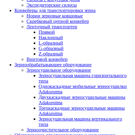
Экспедиторские силосы
Конвейеры для транспортировки зерна
Нории зерновые ковшовые
Скребковый цепной конвейер
Ленточный транспортер
Прямой
Наклонный
L-образный
G-образный
Z-образный
Винтовой конвейер
Зернообрабатывающее оборудование
Зерносушильное оборудование
Зерносушильная машина горизонтального
типа
Однокаскадные мобильные зерносушилки
Adakurutma
Двухкаскадные зерносушильные машины
Adakurutma
Трехкаскадные зерносушильные машины
Adakurutma
Зерносушильная машина вертикального
типа
Зерноочистительное оборудование