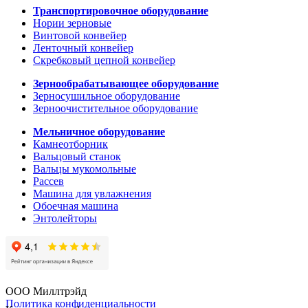
Транспортировочное оборудование
Нории зерновые
Винтовой конвейер
Ленточный конвейер
Скребковый цепной конвейер
Зернообрабатывающее оборудование
Зерносушильное оборудование
Зерноочистительное оборудование
Мельничное оборудование
Камнеотборник
Вальцовый станок
Вальцы мукомольные
Рассев
Машина для увлажнения
Обоечная машина
Энтолейторы
ООО Миллтрэйд
Политика конфиденциальности