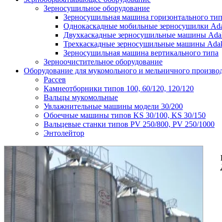
Зерносушильное оборудование
Зерносушильная машина горизонтального ти
Однокаскадные мобильные зерносушилки Ada
Двухкаскадные зерносушильные машины Ada
Трехкаскадные зерносушильные машины Ada
Зерносушильная машина вертикального типа
Зерноочистительное оборудование
Оборудование для мукомольного и мельничного произво
Рассев
Камнеотборники типов 100, 60/120, 120/120
Вальцы мукомольные
Увлажнительные машины модели 30/200
Обоечные машины типов KS 30/100, KS 30/150
Вальцевые станки типов PV 250/800, PV 250/1000
Энтолейтор