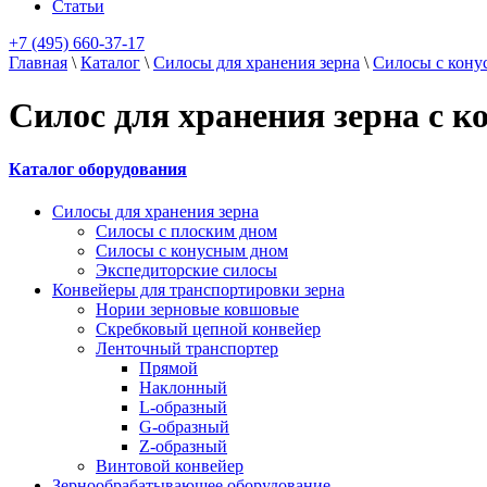
Статьи
+7 (495) 660-37-17
Главная
\
Каталог
\
Силосы для хранения зерна
\
Силосы с кону
Силос для хранения зерна с 
Каталог оборудования
Силосы для хранения зерна
Силосы с плоским дном
Силосы с конусным дном
Экспедиторские силосы
Конвейеры для транспортировки зерна
Нории зерновые ковшовые
Скребковый цепной конвейер
Ленточный транспортер
Прямой
Наклонный
L-образный
G-образный
Z-образный
Винтовой конвейер
Зернообрабатывающее оборудование