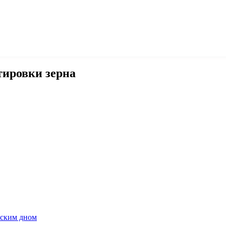
тировки зерна
оским дном