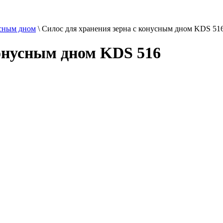
сным дном
\
Силос для хранения зерна с конусным дном KDS 51
конусным дном KDS 516