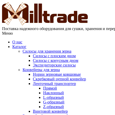
Поставка надежного оборудования для сушки, хранения и пере
Меню
О нас
Каталог
Силосы для хранения зерна
Силосы с плоским дном
Силосы с конусным дном
Экспедиторские силосы
Конвейеры для зерна
Нории зерновые ковшовые
Скребковый цепной конвейер
Ленточный транспортер
Прямой
Наклонный
L-образный
G-образный
Z-образный
Винтовой конвейер