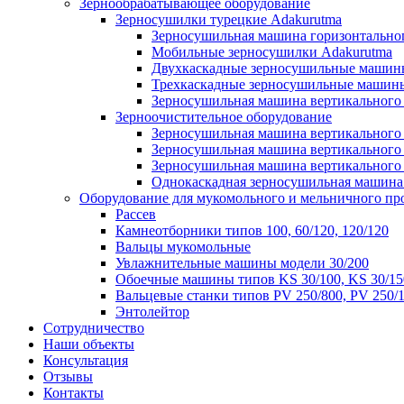
Зернообрабатывающее оборудование
Зерносушилки турецкие Adakurutma
Зерносушильная машина горизонтально
Мобильные зерносушилки Adakurutma
Двухкаскадные зерносушильные машин
Трехкаскадные зерносушильные машин
Зерносушильная машина вертикального
Зерноочистительное оборудование
Зерносушильная машина вертикального
Зерносушильная машина вертикального
Зерносушильная машина вертикального
Однокаскадная зерносушильная машин
Оборудование для мукомольного и мельничного пр
Рассев
Камнеотборники типов 100, 60/120, 120/120
Вальцы мукомольные
Увлажнительные машины модели 30/200
Обоечные машины типов KS 30/100, KS 30/15
Вальцевые станки типов PV 250/800, PV 250/
Энтолейтор
Сотрудничество
Наши объекты
Консультация
Отзывы
Контакты